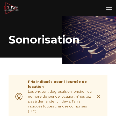
Sonorisation
Prix indiqués pour 1 journée de
location
.
Les prix sont dégressifs en fonction du
✕
nombre de jour de location, n'hésitez
pas à demander un devis. Tarifs
indiqués toutes charges comprises
(TTC).