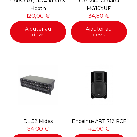
Console Qu-24 Allen &
Console Yamaha
Heath
MG10XUF
120,00
€
34,80
€
Ajouter au
Ajouter au
devis
devis
DL 32 Midas
Enceinte ART 712 RCF
84,00
€
42,00
€