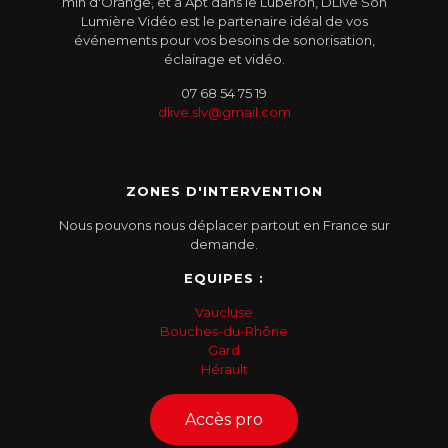
min d'Orange, et à Apt dans le Luberon, DLive Son
Lumière Vidéo est le partenaire idéal de vos
événements pour vos besoins de sonorisation,
éclairage et vidéo.
07 68 54 75 19
dlive.slv@gmail.com
ZONES D'INTERVENTION
Nous pouvons nous déplacer partout en France sur
demande.
EQUIPES :
Vaucluse
Bouches-du-Rhône
Gard
Hérault
Accès pro