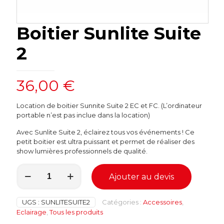
Boitier Sunlite Suite
2
36,00
€
Location de boitier Sunnite Suite 2 EC et FC. (L’ordinateur
portable n’est pas inclue dans la location)
Avec Sunlite Suite 2, éclairez tous vos événements ! Ce
petit boitier est ultra puissant et permet de réaliser des
show lumières professionnels de qualité.
quantité
Ajouter au devis
de
Boitier
Sunlite
UGS :
SUNLITESUITE2
Catégories :
Accessoires
,
Suite
Eclairage
,
Tous les produits
2