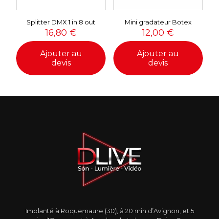
Splitter DMX 1 in 8 out
Mini gradateur Botex
16,80
€
12,00
€
Ajouter au
Ajouter au
devis
devis
Implanté à Roquemaure (30), à 20 min d’Avignon, et 5