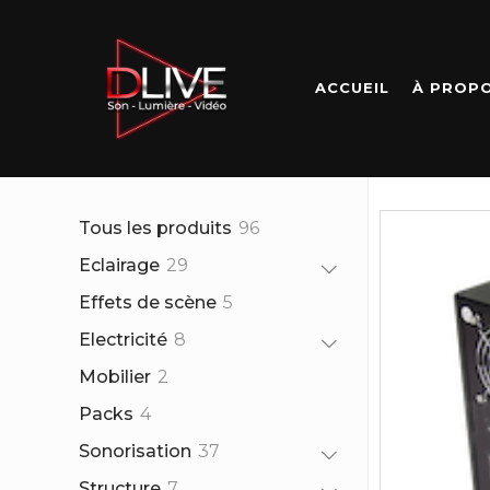
ACCUEIL
À PROP
96
Tous les produits
96
produits
29
Eclairage
29
produits
5
Effets de scène
5
produits
8
Electricité
8
produits
2
Mobilier
2
produits
4
Packs
4
produits
37
Sonorisation
37
produits
7
Structure
7