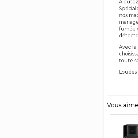
Ajoutez
Spécial
nos mac
mariage
fumée o
détecte
Avec la
choisis
toute s
Louées 
Vous aime