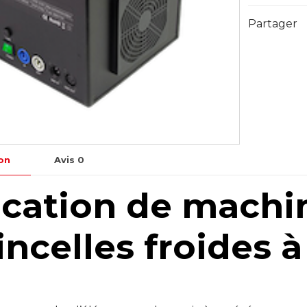
froides
Partager
on
Avis
0
cation de machi
incelles froides 