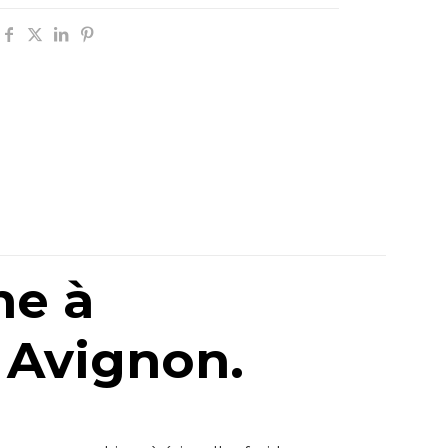
ne à
à Avignon.