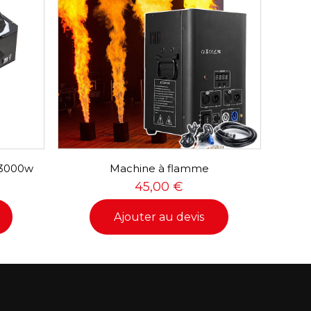
 3000w
Machine à flamme
45,00
€
Ajouter au devis