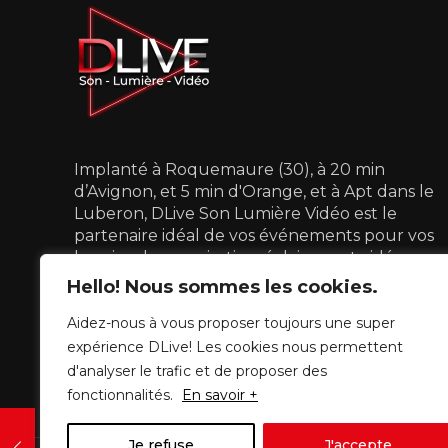
Implanté à Roquemaure (30), à 20 min
d’Avignon, et 5 min d'Orange, et à Apt dans le
Luberon, DLive Son Lumière Vidéo est le
partenaire idéal de vos événements pour vos
besoins de sonorisation, éclairage et vidéo.
Hello! Nous sommes les cookies.
07 68 54 75 19
dlive.slv@gmail.com
Aidez-nous à vous proposer toujours une super
expérience DLive! Les cookies nous permettent
d'analyser le trafic et de proposer des
fonctionnalités.
En savoir +
Je refuse
J'accepte