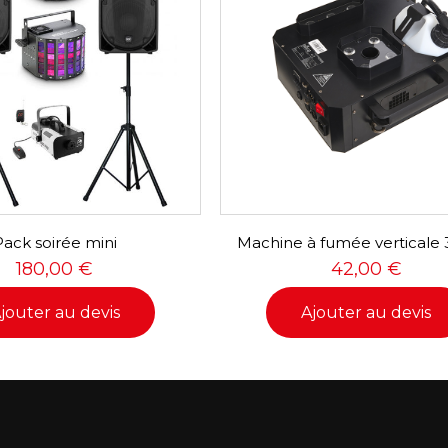
Pack soirée mini
Machine à fumée verticale
180,00
€
42,00
€
jouter au devis
Ajouter au devis