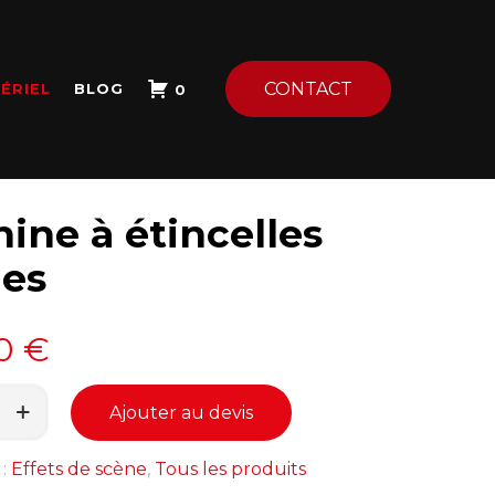
CONTACT
ÉRIEL
BLOG
0
ine à étincelles
des
00
€
Ajouter au devis
 :
Effets de scène
,
Tous les produits