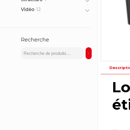
produits
12
Vidéo
12
produits
Recherche
Descripti
Lo
ét