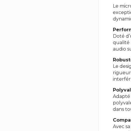
Le micr
excepti
dynamiq
Perfor
Doté d’
qualité
audio s
Robuste
Le desi
rigueurs
interfé
Polyva
Adapté 
polyval
dans to
Compati
Avec sa