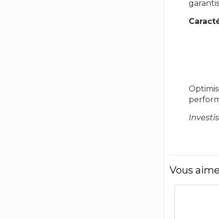
garanti
Caract
Rép
Imp
Sens
Optimis
perform
Investi
Vous aime