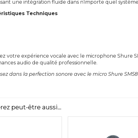
ssant une intégration fluide dans n’importe quel système
éristiques Techniques
onse en fréquence : 50 Hz – 15 kHz
édance de sortie : 150 ohms
ibilité : -54,5 dBV/Pa
ez votre expérience vocale avec le microphone Shure S
ances audio de qualité professionnelle.
ssez dans la perfection sonore avec le micro Shure SM58 e
rez peut-être aussi…