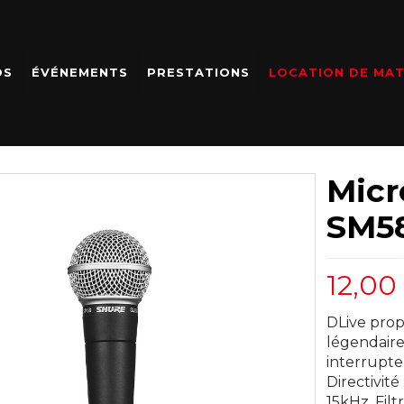
OS
ÉVÉNEMENTS
PRESTATIONS
LOCATION DE MAT
Micr
SM5
12,00
DLive propo
légendaire
interrupteu
Directivit
15kHz. Filt