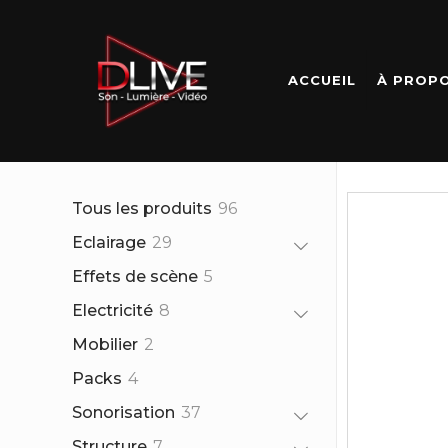
ACCUEIL
À PROP
96
Tous les produits
96
produits
29
Eclairage
29
produits
5
Effets de scène
5
produits
8
Electricité
8
produits
2
Mobilier
2
produits
4
Packs
4
produits
37
Sonorisation
37
produits
7
Structure
7