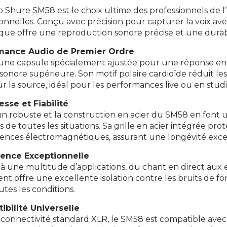
o Shure SM58 est le choix ultime des professionnels de 
onnelles. Conçu avec précision pour capturer la voix ave
ue offre une reproduction sonore précise et une durabi
mance Audio de Premier Ordre
une capsule spécialement ajustée pour une réponse en 
 sonore supérieure. Son motif polaire cardioïde réduit les
ur la source, idéal pour les performances live ou en studi
sse et Fiabilité
gn robuste et la construction en acier du SM58 en font u
 de toutes les situations. Sa grille en acier intégrée pr
rences électromagnétiques, assurant une longévité exce
lence Exceptionnelle
à une multitude d’applications, du chant en direct aux
ent offre une excellente isolation contre les bruits de 
utes les conditions.
bilité Universelle
 connectivité standard XLR, le SM58 est compatible av