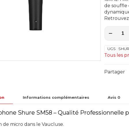
de souffle 
dynamique 
Retrouvez l
quantité
de
Micro
chant
UGS :
SHUR
Shure
Tous les p
SM58
Partager
on
Informations complémentaires
Avis
0
phone Shure SM58 – Qualité Professionnelle 
n de micro dans le Vaucluse.