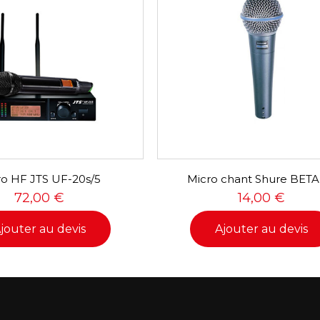
ro HF JTS UF-20s/5
Micro chant Shure BETA
72,00
€
14,00
€
jouter au devis
Ajouter au devis