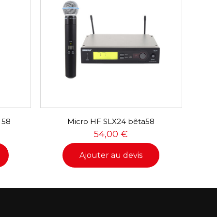
 58
Micro HF SLX24 bêta58
54,00
€
Ajouter au devis