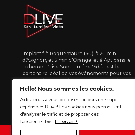
Implanté à Roquemaure (30), à 20 min
d’Avignon, et 5 min d'Orange, et à Apt dans le
Luberon, DLive Son Lumière Vidéo est le
partenaire idéal de vos événements pour vos
besoins de sonorisation, éclairage et vidéo.
Hello! Nous sommes les cookies.
07 68 54 75 19
dlive.slv@gmail.com
Aidez-nous à vous proposer toujours une super
expérience DLive! Les cookies nous permettent
d'analyser le trafic et de proposer des
fonctionnalités.
En savoir +