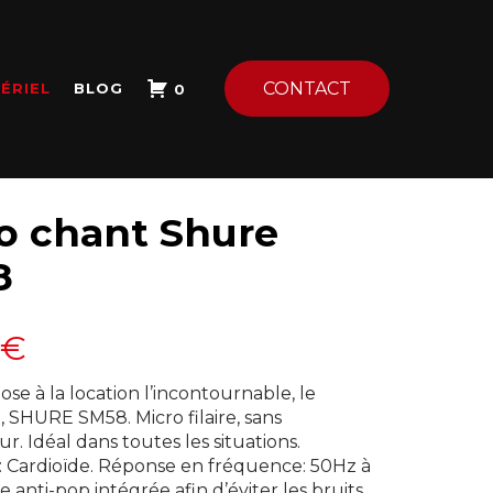
CONTACT
ÉRIEL
BLOG
0
o chant Shure
8
€
se à la location l’incontournable, le
, SHURE SM58. Micro filaire, sans
r. Idéal dans toutes les situations.
é : Cardioïde. Réponse en fréquence: 50Hz à
re anti-pop intégrée afin d’éviter les bruits